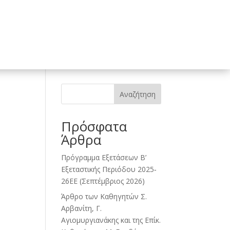
ς Σπουδών – Κανονισμοί
Πολιτική Ποιότητας
Διδάσκοντες
ς Υπηρεσίες
Αναζήτηση
Πρόσφατα
Άρθρα
Πρόγραμμα Εξετάσεων Β’
Εξεταστικής Περιόδου 2025‐
26ΕΕ (Σεπτέμβριος 2026)
Άρθρο των Καθηγητών Σ.
Αρβανίτη, Γ.
Αγιομυργιανάκης και της Επίκ.