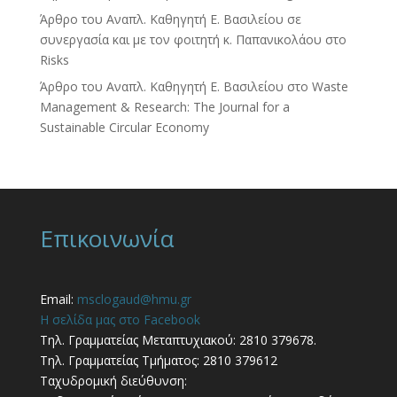
Άρθρο του Αναπλ. Καθηγητή Ε. Βασιλείου σε
συνεργασία και με τον φοιτητή κ. Παπανικολάου στο
Risks
Άρθρο του Αναπλ. Καθηγητή Ε. Βασιλείου στο Waste
Management & Research: The Journal for a
Sustainable Circular Economy
Επικοινωνία
Email:
msclogaud@hmu.gr
Η σελίδα μας στο Facebook
Τηλ. Γραμματείας Μεταπτυχιακού: 2810 379678.
Τηλ. Γραμματείας Τμήματος: 2810 379612
Ταχυδρομική διεύθυνση: