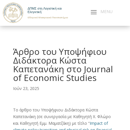
ΔΠΜΣ στη Λογιστική και
Ελεγκτική
Ελληνικό Μεσογειακό Πανεπιστήμιο
Άρθρο του Υποψήφιου
Διδάκτορα Κώστα
Καπετανάκη στο Journal
of Economic Studies
Ιούν 23, 2025
Το άρθρο του Υποψήφιου Διδάκτορα Κώστα
Καπετανάκη (σε συνεργασία με Καθηγητή Χ. Φλώρο
και Καθηγητή Εμμ. Μαματζάκη) με τίτλο “
Impact of
climate policy transition and physical risk on financial