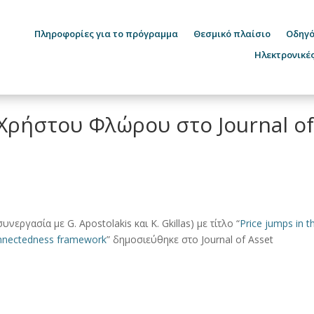
Πληροφορίες για το πρόγραμμα
Θεσμικό πλαίσιο
Οδηγό
Ηλεκτρονικέ
Χρήστου Φλώρου στο Journal o
ργασία με G. Apostolakis και K. Gkillas) με τίτλο “
Price jumps in t
onnectedness framework
” δημοσιεύθηκε στο Journal of Asset